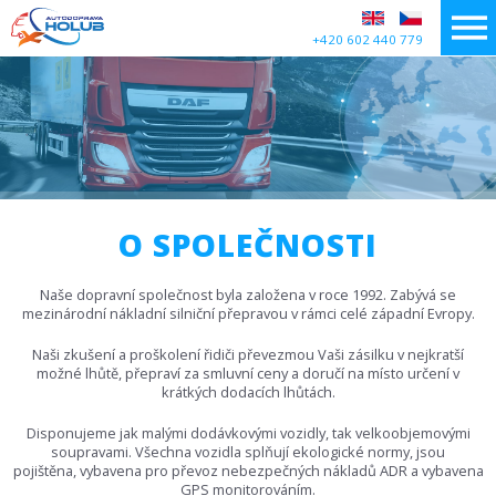
+420 602 440 779
O SPOLEČNOSTI
Naše dopravní společnost byla založena v roce 1992. Zabývá se
mezinárodní nákladní silniční přepravou v rámci celé západní Evropy.
Naši zkušení a proškolení řidiči převezmou Vaši zásilku v nejkratší
možné lhůtě, přepraví za smluvní ceny a doručí na místo určení v
krátkých dodacích lhůtách.
Disponujeme jak malými dodávkovými vozidly, tak velkoobjemovými
soupravami. Všechna vozidla splňují ekologické normy, jsou
pojištěna, vybavena pro převoz nebezpečných nákladů ADR a vybavena
GPS monitorováním.