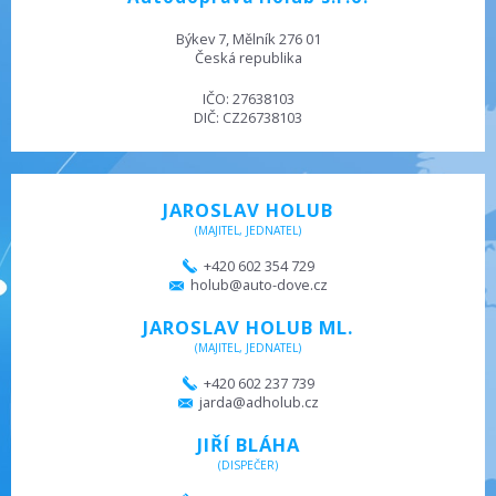
Býkev 7, Mělník 276 01
Česká republika
IČO: 27638103
DIČ: CZ26738103
JAROSLAV HOLUB
(MAJITEL, JEDNATEL)
+420 602 354 729
holub@auto-dove.cz
JAROSLAV HOLUB ML.
(MAJITEL, JEDNATEL)
+420 602 237 739
jarda@adholub.cz
JIŘÍ BLÁHA
(DISPEČER)