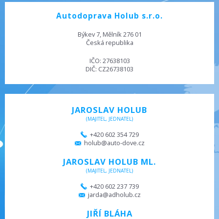
Autodoprava Holub s.r.o.
Býkev 7, Mělník 276 01
Česká republika
IČO: 27638103
DIČ: CZ26738103
JAROSLAV HOLUB
(MAJITEL, JEDNATEL)
+420 602 354 729
holub@auto-dove.cz
JAROSLAV HOLUB ML.
(MAJITEL, JEDNATEL)
+420 602 237 739
jarda@adholub.cz
JIŘÍ BLÁHA